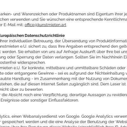
arken- und Warenzeichen oder Produktnamen sind Eigentum ihrer jewe
eichen verwenden und Sie wünschen eine entsprechende Kenntlichma
er E-Mail mit:
office@kunstmieten.art
Europäischen Datenschutzrichtlinie
Ihrer individuellen Betreuung, der Übersendung von Produktinformat
unstmieten e.U. sichert zu, dass Ihre Angaben entsprechend den gel
werden. Sie erhalten von uns auf Anfrage Auskunft über Ihre bei u
ung oder Sperrung der Daten verlangen. Sollten Sie im Nachhinein 
ostenfrei widersprechen.
tmieten e.U. für konkrete, mittelbare und unmittelbare Schäden oder
e oder entgangene Gewinne - sei es aufgrund der Nichteinhaltung ve
erlaubte Handlung - im Zusammenhang mit der Nutzung von Dokumen
tehen, die auf diesen Internet Seiten zugänglich sind. Dem Leser ist
icht über zu bewerten.
ie Absicht noch eine Verpflichtung, derartige Aussagen zu revidieren
 Ereignisse oder sonstiger Einflussfaktoren.
ytics, einen Webanalysedienst von Google. Google Analytics verwen
r gespeichert werden und die eine Analyse der Benutzung der Websi