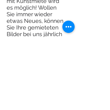
mit Kunstmiete wird
es möglich! Wollen
Sie immer wieder
etwas Neues, können
Sie Ihre gemieteten
Bilder bei uns jährlich
wechseln. Und falls
Ihnen ein Bild bereits
ans Herz gewachsen
ist, sind unsere
Gemälde auch
käuflich zu erwerben.
… flexibel
Konzepte für jeden
Raum: mit Kunstmiete
kein Problem! Wir