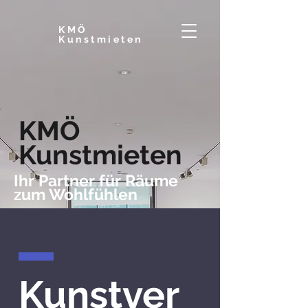
KMÖ
Kunstmieten
KMÖ
Kunstmieten
Ihr Partner für Räume
zum Wohlfühlen
Kunstver